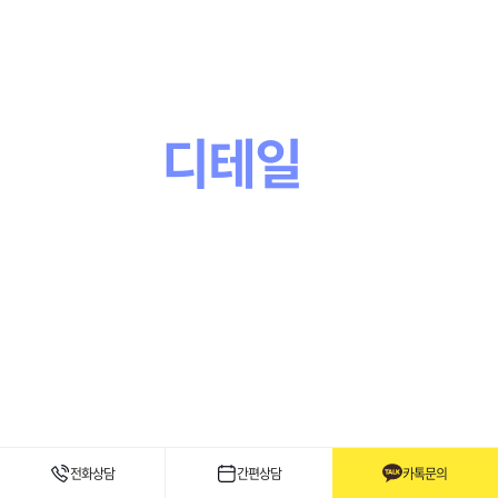
차이는
the Difference
작은
디테일
로부터
in the Detail
전화상담
간편상담
카톡문의