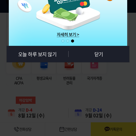
02
/
11
전체보기
전국모집
사회복지사
경영학/기사
심리학
한국어교원
오늘 하루 보지 않기
닫기
CPA
평생교육사
반려동물
국가자격증
AICPA
관리
D-4
D-24
개강
개강
8월 12일 (수)
9월 02일 (수)
전화상담
간편상담
카톡문의