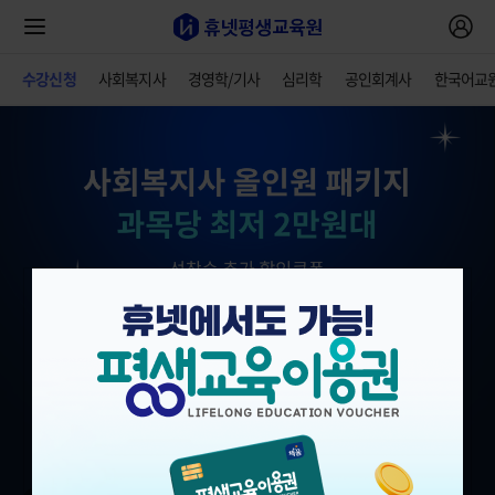
수강신청
사회복지사
경영학/기사
심리학
공인회계사
한국어교