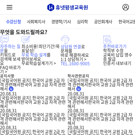
수강신청
사회복지사
경영학/기사
심리학
공인회계사
한국어교
무엇을 도와드릴까요?
자주하는 질
최소비용!최단기간!목
추천바로가기
상담원 연결
로
문
을
표달성!
학적부 수정
문제를
키워드로
무료 학습 설계
를
교육비 납입 영수
바로 해결하세요
검색해 보세
받아보세요
증 발급
1:1 상담하기 >
요
무료학습설계가기 >
인증서 내보내기
TEL.1600-9005
FAQ 바로가
기 >
공지사항
학사관련공지
[국립국어원 공지] 한국어 교원 2급 자
[국립국어원 공지] 한국어 교원 2급 자
격 관련해서한국어 교원 2급 자격 관련
격 관련해서한국어 교원 2급 자격 관련
해서
해서
20.08.31
20.08.31
[국립국어원 공지] 한국어 교원 2급 자
[국립국어원 공지] 한국어 교원 2급 자
격 관련해서한국어 교원 2급 자격 관련
격 관련해서한국어 교원 2급 자격 관련
해서
해서
20.08.31
20.08.31
[국립국어원 공지] 한국어 교원 2급 자
[국립국어원 공지] 한국어 교원 2급 자
격 관련해서한국어 교원 2급 자격 관련
격 관련해서한국어 교원 2급 자격 관련
해서
해서
20.08.31
20.08.31
[국립국어원 공지] 한국어 교원 2급 자
[국립국어원 공지] 한국어 교원 2급 자