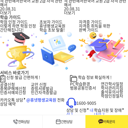
격 관련해서한국어 교원 2급 자격 관련
격 관련해서한국어 교원 2급 자격 관련
해서
해서
20.08.31
20.08.31
더보기
더보기
학습 가이드
학점 인정 가이드
초보자 가이드
자격증 가이드
이렇게 하면 학점 인정
휴넷평생교육원
자격증 취득을 위한
간단해집니다!
학습 초보 탈출!
완벽 가이드
서비스 바로가기
신청∙발급 간편하게 !
학습 정보 확실하게 !
PC학습환경
연간학사일정
공결신청
교안 신청
범용공동인증서
학사관리지침
중복IP해제신청
증빙서류발급
출석유의사항
인증서예외신청
민간자격증발급
학점인정절차
카카오톡 상담
@휴넷평생교육원
전화
1600-9005
상담 예약
상담 및 신청
내
학습지원 및 장애
선
1
내선
2
전화상담
간편상담
카톡문의