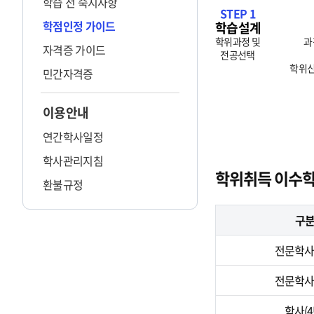
학습 전 숙지사항
STEP 1
학점인정 가이드
학습설계
학위과정 및
과
자격증 가이드
전공선택
학위신
민간자격증
이용안내
연간학사일정
학사관리지침
학위취득 이수
환불규정
구
전문학사(
전문학사(
학사(4