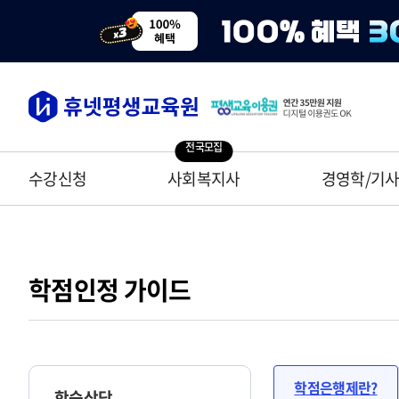
전국모집
수강신청
사회복지사
경영학/기
학점인정 가이드
학점은행제란?
학습상담