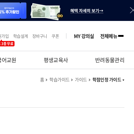
MY 강의실
전체메뉴
원가입
학습설계
장바구니
쿠폰
 3종 무료
국어교원
평생교육사
반려동물관리
홈
학습가이드
가이드
학점인정 가이드