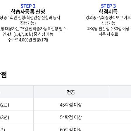
STEP 2
STEP 3
학습자등록 신청
학점취득
정 중 1회만 진행(학점인정 신청과 동시
강의종료/최종성적보고 이후
진행가능)
신청가능
청 대상자는 75일 전 학습자등록신청 필수
과목당 환산점수 60점 이상
연 4회 (1,4,7,10월) 중 신청 가능
취득 시 수료
수수료 4,000원 발생(1회)
학점
분
전공
2년)
45학점 이상
3년)
54학점 이상
년)
60학점 이상