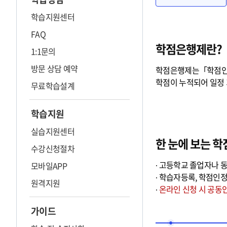
학습지원센터
FAQ
학점은행제란?
학점은행제란?
1:1문의
방문 상담 예약
학점은행제는「학점인정
학점이 누적되어 일정
무료학습설계
학습지원
실습지원센터
한 눈에 보는 
수강신청절차
∙ 고등학교 졸업자나 
모바일APP
∙ 학습자등록, 학점인
원격지원
∙
온라인 신청 시 공동
가이드