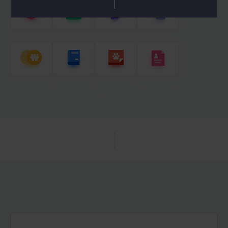
오늘 하루 보지 않기
닫기
01
/
11
전체보기
전국모집
사회복지사
경영학/기사
심리학
한국어교원
CPA
평생교육사
반려동물
국가자격증
AICPA
관리
D-5
D-25
개강
개강
8월 12일 (수)
9월 02일 (수)
전화상담
간편상담
카톡문의