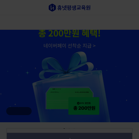
수강신청
사회복지사
경영학/기사
심리학
공인회계사
한국