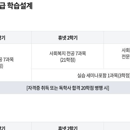
급 학습설계
학기
휴넷 2학기
사회
사회복지 전공 7과목
전문
공 7과목
(21학점)
점)
실습 세미나포함 1과목(3학점
[자격증 취득 또는 독학사 합격 20학점 병행 시]
학기
휴넷 2학기