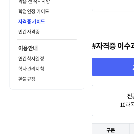
학습 전 숙지사항
학점인정 가이드
자격증 가이드
민간자격증
#자격증 이수
이용안내
연간학사일정
학사관리지침
환불규정
2020년 01월
전
10과목
구분