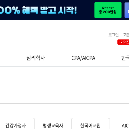
로그인
회
+가이드
사
심리학사
CPA/AICPA
한
건강가정사
평생교육사
한국어교원
AI