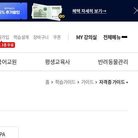
MY 강의실
전체메뉴
원가입
학습설계
장바구니
쿠폰
 3종 무료
국어교원
평생교육사
반려동물관리
홈
학습가이드
가이드
자격증 가이드
CPA