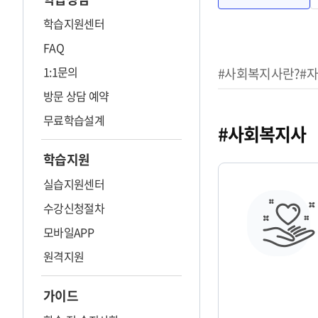
학습지원센터
FAQ
사회복지사
1:1문의
#사회복지사란?
#
방문 상담 예약
무료학습설계
#사회복지사
학습지원
실습지원센터
수강신청절차
모바일APP
원격지원
가이드