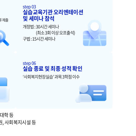
step 03
실습교육기관 오리엔테이션
및 세미나 참석
류 제출
개정법 : 30시간 세미나
(최소 3회 이상 오프출석)
구법 : 15시간 세미나
step 06
실습 종료 및 최종 성적 확인
‘사회복지현장실습’ 과목 3학점 이수
버대학 등
양원, 사회복지시설 등