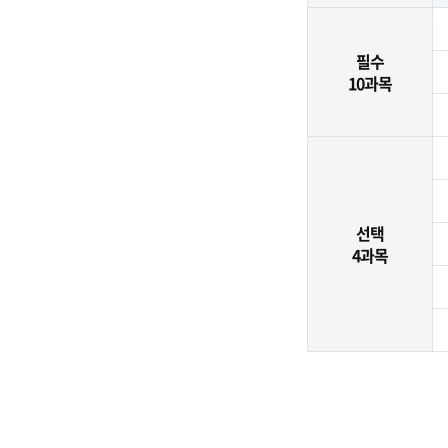
필수
10과목
선택
4과목