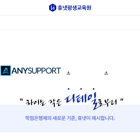
step 01
step 02
step 03
원격지원요청
원격지원 버튼 클릭
문제해결
수강신청
사회복지사
경영학/기사
심리학
공인회계사
한국어
학습지원센터로 연락
담당자의 안내를 받으
담당자가 불러주는 인증번
주세요
신 후
호를
1600-9005 내선번호 2
다운로드 링크1,2 중
입력해주시면, 원격으로 접
번
하나를
속하여
운영시간: 평일 09:00 ~
클릭 하셔서 설치 해
문제를 해결합니다.
18:00
주세요.
(점심시간: 12:00 ~
13:00)
원격지원 프로그램 다운로드
다운로드 링크 1
다운로드 링크 2