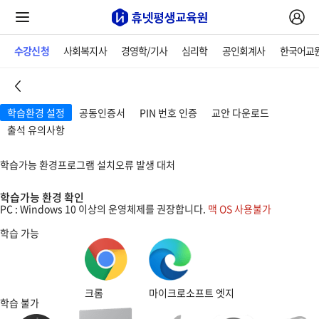
수강신청
사회복지사
경영학/기사
심리학
공인회계사
한국어교
학습환경 설정
공동인증서
PIN 번호 인증
교안 다운로드
출석 유의사항
학습환경 설정
학습가능 환경
프로그램 설치
오류 발생 대처
학습가능 환경 확인
PC : Windows 10 이상의 운영체제를 권장합니다.
맥 OS 사용불가
학습 가능
크롬
마이크로소프트 엣지
학습 불가