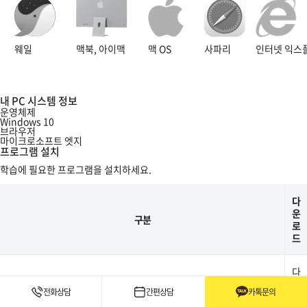
웨일
맥북, 아이맥
맥 OS
사파리
인터넷 익스
내 PC 시스템 정보
운영체제
Windows 10
브라우저
마이크로소프트 엣지
프로그램 설치
학습에 필요한 프로그램을 설치하세요.
다
운
구분
로
드
다
운
MacAddress 수집 프로그램
전화상담
간편상담
카톡문의
로