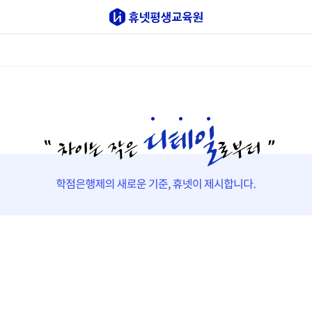
수강신청
사회복지사
경영학/기사
심리학
공인회계사
한국
학습환경 설정
공동인증서
PIN 번호 인증
교안 다운로드
출석 유의사항
학습가능 환경
프로그램 설치
오류 발생 대처
학습환경 설정
학습가능 환경 확인
PC : Windows 10 이상의 운영체제를 권장합니다.
맥 OS 사용불가
학습 가능
크롬
마이크로소프트 엣지
학습 불가