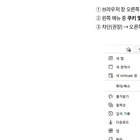
① 브라우저 창 오른쪽
② 왼쪽 메뉴 중
쿠키 
③ 차단(권장) → 오