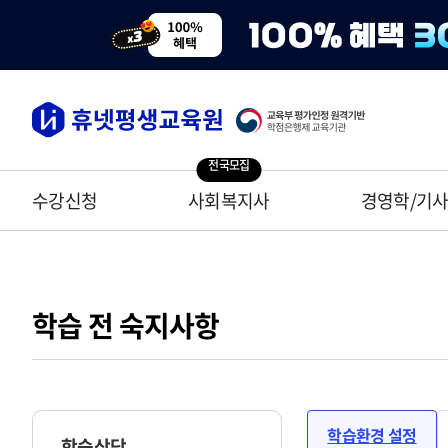
전국모집
수강신청
사회복지사
경영학/기
학습 전 숙지사항
학습환경 설정
학습상담