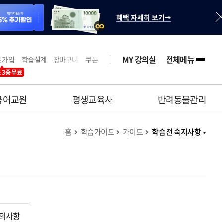
MY 강의실
전체메뉴
원가입
학습설계
장바구니
쿠폰
 3종 무료
국어교원
평생교육사
반려동물관리
홈
학습가이드
가이드
학습 전 숙지사항
유의사항