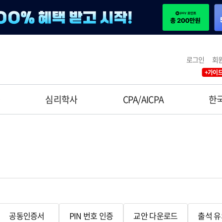
로그인
회
+가이드
사
심리학사
CPA/AICPA
한
공동인증서
PIN 번호 인증
교안 다운로드
출석 