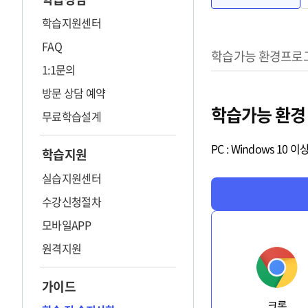
학습지원센터
FAQ
학습환경 설정
학습가능 환경
프로
1:1문의
방문 상담 예약
학습가능 환경
무료학습설계
PC : Windows 1
학습지원
실습지원센터
수강신청절차
모바일APP
원격지원
가이드
크롬