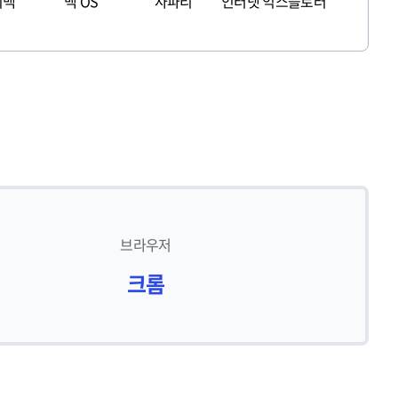
이맥
맥 OS
사파리
인터넷 익스플로러
브라우저
크롬