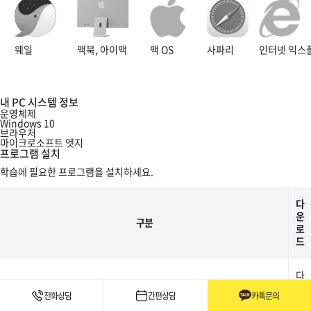
웨일
맥북, 아이맥
맥 OS
사파리
인터넷 익스
내 PC 시스템 정보
운영체제
Windows 10
브라우저
마이크로소프트 엣지
프로그램 설치
학습에 필요한 프로그램을 설치하세요.
다
운
구분
로
드
다
운
MacAddress 수집 프로그램
전화상담
간편상담
카톡문의
로