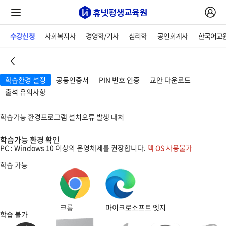
수강신청
사회복지사
경영학/기사
심리학
공인회계사
한국어교
학습환경 설정
공동인증서
PIN 번호 인증
교안 다운로드
출석 유의사항
학습환경 설정
학습가능 환경
프로그램 설치
오류 발생 대처
학습가능 환경 확인
PC : Windows 10 이상의 운영체제를 권장합니다.
맥 OS 사용불가
학습 가능
크롬
마이크로소프트 엣지
학습 불가