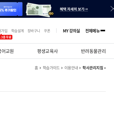
MY 강의실
전체메뉴
원가입
학습설계
장바구니
쿠폰
 3종 무료
국어교원
평생교육사
반려동물관리
홈
학습가이드
이용안내
학사관리지침