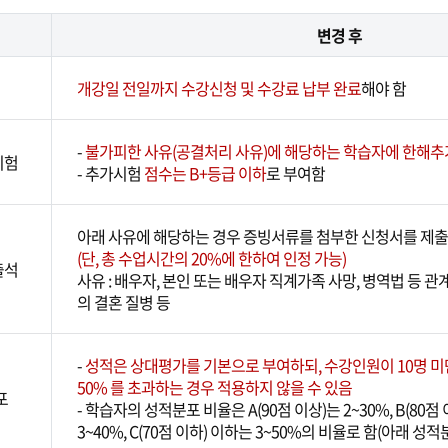
변경 후
개강일 전일까지 수강신청 및 수강료 납부 완료
해야 함
-
불가피한 사유(공결처리 사유)에 해당하는 학습자에 한해추
시험
- 추가시험
점수는 B+등급 이하
로 부여함
아래 사유에 해당하는 경우 증빙서류를 첨부한 신청서를 제출
(단, 총 수업시간의 20%에 한하여 인정 가능)
출석
사유 : 배우자, 본인 또는 배우자 직계가족 사망, 병역법 등 관
의 결혼 질병 등
-
성적은 상대평가를 기본으로 부여하되, 수강인원이 10명 
50% 를 초과하는 경우 적용하지 않을 수 있음
포
- 학습자의 성적분포 비율은 A(90점 이상)는 2~30%, B(80점
3~40%, C(70점 이하) 이하는 3~50%의 비율로 함(아래 성