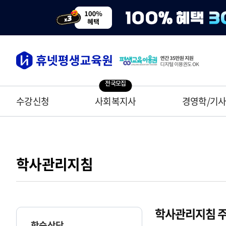
전국모집
수강신청
사회복지사
경영학/기
학사관리지침
학사관리지침 주
학습상담