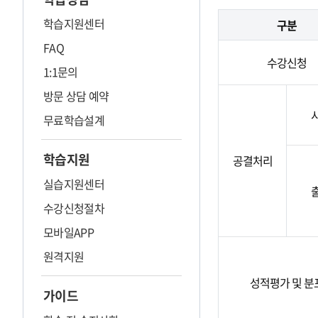
학습지원센터
구분
FAQ
수강신청
1:1문의
방문 상담 예약
무료학습설계
학습지원
공결처리
실습지원센터
수강신청절차
모바일APP
원격지원
성적평가 및 분
가이드