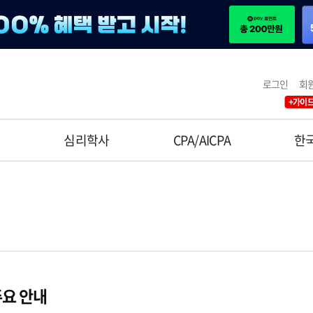
로그인
회
+가이드
사
심리학사
CPA/AICPA
한
요 안내