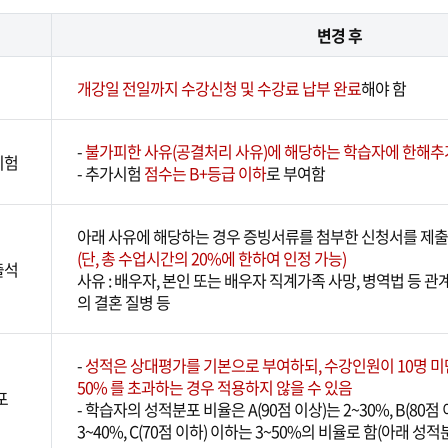
변경 후
개강일 전일까지 수강신청 및 수강료 납부 완료
해야 함
-
불가피한 사유(공결처리 사유)에 해당하는 학습자에 한해추
시험
- 추가시험
점수는 B+등급 이하
로 부여함
아래 사유에 해당하는 경우 증빙서류를 첨부한 신청서를 제출
(단, 총 수업시간의 20%에 한하여 인정 가능)
출석
사유 : 배우자, 본인 또는 배우자 직계가족 사망, 병역법 등 관
의 결혼 질병 등
-
성적은 상대평가를 기본으로 부여하되, 수강인원이 10명 
50% 를 초과하는 경우 적용하지 않을 수 있음
포
- 학습자의 성적분포 비율은 A(90점 이상)는 2~30%, B(80점
3~40%, C(70점 이하) 이하는 3~50%의 비율로 함(아래 성