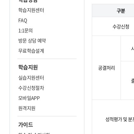
학습지원센터
구분
FAQ
수강신청
1:1문의
방문 상담 예약
무료학습설계
학습지원
공결처리
실습지원센터
수강신청절차
모바일APP
원격지원
성적평가 및 분
가이드