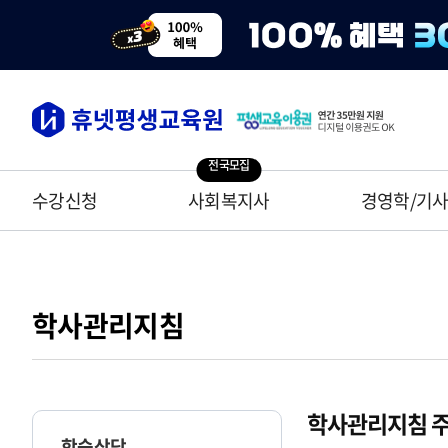
전국모집
수강신청
사회복지사
경영학/기
학사관리지침
학사관리지침 주
학습상담