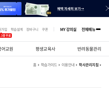
MY 강의실
전체메뉴
원가입
학습설계
장바구니
쿠폰
 3종 무료
국어교원
평생교육사
반려동물관리
홈
학습가이드
이용안내
학사관리지침