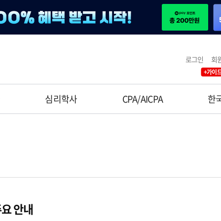
로그인
회
+가이드
사
심리학사
CPA/AICPA
한
요 안내