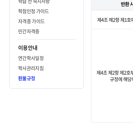
학습 전 숙지사항
반환 
학점인정 가이드
제4조 제2항 제1호
자격증 가이드
민간자격증
이용안내
연간학사일정
학사관리지침
제4조 제2항 제2호
환불규정
규정에 해당