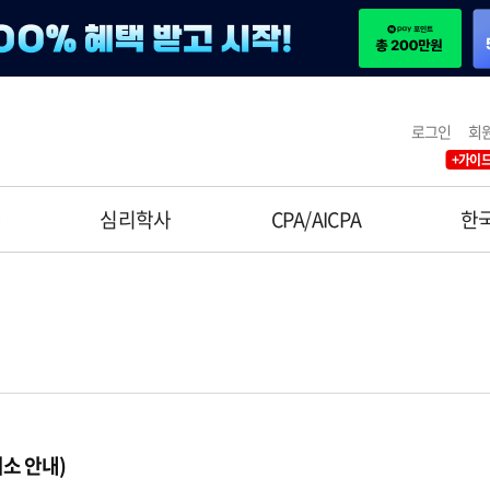
로그인
회
+가이드
사
심리학사
CPA/AICPA
한
취소 안내)