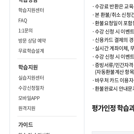
수강료 반환은 교육
학습지원센터
본 환불/취소 신청
FAQ
환불요청일이 포함된
1:1문의
수강 신청 시 이벤
신용카드 결제의 경
방문 상담 예약
실시간 계좌이체, 
무료학습설계
수강 신청 시 이벤
증빙서류/민간자격증
학습지원
(자동환불계산 항목 
실습지원센터
바우처 카드 이용자
수강신청절차
환불완료시 안내문자
모바일APP
평가인정 학습과
원격지원
가이드