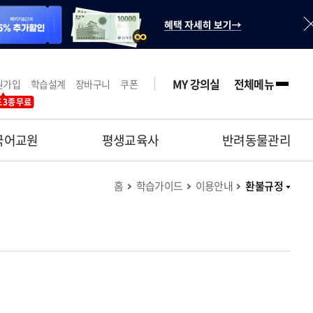
MY 강의실
전체메뉴
원가입
학습설계
장바구니
쿠폰
 3종 무료
국어교원
평생교육사
반려동물관리
홈
학습가이드
이용안내
환불규정