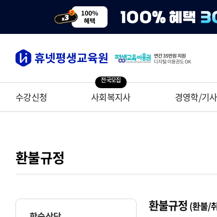
전국모집
수강신청
사회복지사
경영학/기
환불규정
환불규정
(환불/
학습상담