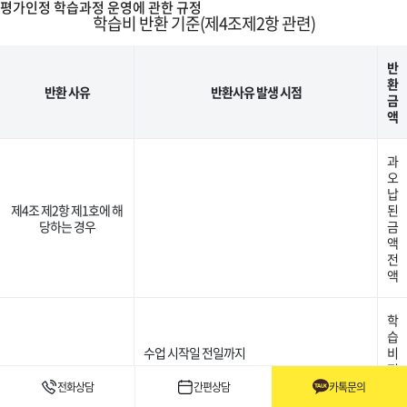
평가인정 학습과정 운영에 관한 규정
학습비 반환 기준(제4조제2항 관련)
반
환
반환 사유
반환사유 발생 시점
금
액
과
오
납
제4조 제2항 제1호에 해
된
당하는 경우
금
액
전
액
학
습
수업 시작일 전일까지
비
전
액
전화상담
간편상담
카톡문의