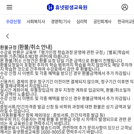
수강신청
사회복지사
경영학/기사
심리학
공인회계사
한국어교
(환불/취소 안내)
환불규정
수강료 반환은 교육부「평가인정 학습과정 운영에 관한 규정」[별표]학습비
반환 기준(제4조제2항 관련)에 따릅니다.
본 환불/취소 신청건은 환불 요청 당일 기준 금액으로 환불이 진행됩니다.
환불요청일이 포함된 주차의 학습 범위까지 학습을 하지 않았어도 해당 주차까
지 학습한 것으로 간주하여 수강료에서 감안 후 환불됩니다.
수강 신청 시 이벤트 및 각종 혜택을 받으신 경우 환불금액에서 추가 차감됩니
다.
신용카드 결제의 경우 청구기간 이전이면 결제되지 않으며, 청구기간 이후면 익
월 결제내역에서 차감됩니다.
실시간 계좌이체, 무통장입금의 경우 지정한 계좌로 입금되며, 환불/취소일자
및 금액이 노출됩니다.
수강 신청 시 이벤트 및 각종 혜택을 받으신 경우 환불금액에서 추가 차감됩니
다.
증빙서류/민간자격증 발급 신청 등 비학위 과정에 대한 환불은 상기 금액과 달
라질 수 있습니다.
(자동환불계산 항목 제외대상 : 증빙서류, 민간자격증 발급 등)
바우처 카드 이용자는 전체 환불 후 반환금 수령 시 차액이 발생되므로 관련 문
의는 꼭 교육원으로 연락주시기 바랍니다.
환불완료시 안내문자를 발송드리며, 관련하여 추가 문의사항이 있으신 고객님
께서는 휴넷평생교육원 1600-9005로 연락주시기 바랍니다.