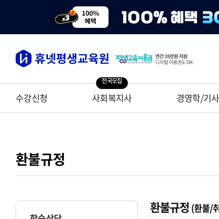
전국모집
수강신청
사회복지사
경영학/기
환불규정
환불규정
(환불/
학습상담