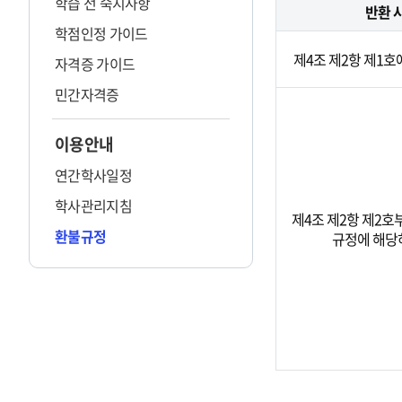
학습 전 숙지사항
반환 
학점인정 가이드
제4조 제2항 제1호
자격증 가이드
민간자격증
이용안내
연간학사일정
학사관리지침
제4조 제2항 제2호
환불규정
규정에 해당