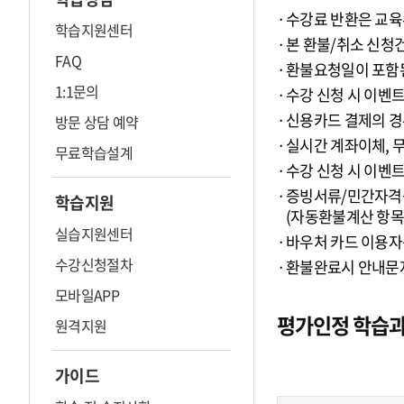
수강료 반환은 교육
학습지원센터
본 환불/취소 신청
FAQ
환불요청일이 포함된
1:1문의
수강 신청 시 이벤
신용카드 결제의 경
방문 상담 예약
실시간 계좌이체, 
무료학습설계
수강 신청 시 이벤
증빙서류/민간자격증
학습지원
(자동환불계산 항목 
실습지원센터
바우처 카드 이용자
수강신청절차
환불완료시 안내문자
모바일APP
평가인정 학습과
원격지원
가이드