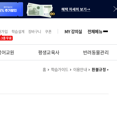
MY 강의실
전체메뉴
원가입
학습설계
장바구니
쿠폰
 3종 무료
국어교원
평생교육사
반려동물관리
홈
학습가이드
이용안내
환불규정