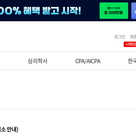
로그인
회
+가이드
사
심리학사
CPA/AICPA
한
취소 안내)