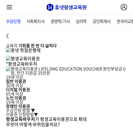
수강신청
사회복지사
경영학/기사
심리학
공인회계사
한국어교
교육의
기회를 한 번 더 넓히다
*평생교육바우처
19세 이상
일반 이용권
30세 이상
디지털 이용권
65세 이상
노인 이용권
19세 이상
장애인 이용권
수강신청 방법 ▼
이용권 신청방법▼
평생교육바우처
가
평생교육이용권
으로 확대
무엇이 어떻게 바뀌었을까요?