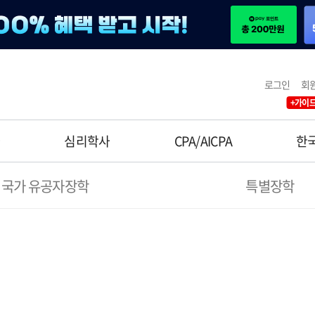
로그인
회
+가이드
사
심리학사
CPA/AICPA
한
국가 유공자장학
특별장학