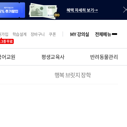
MY 강의실
전체메뉴
원가입
학습설계
장바구니
쿠폰
 3종 무료
국어교원
평생교육사
반려동물관리
행복 브릿지 장학