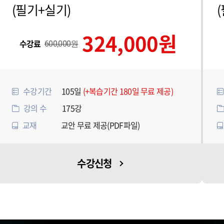
(필기+실기)
324,000원
수강료
600,000원
수강기간
105일
(+복습기간 180일 무료 제공)
강의 수
175강
교재
교안 무료 제공(PDF파일)
수강신청