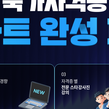
03
제경향
자격증 별
전문 스타강사진
의
강의