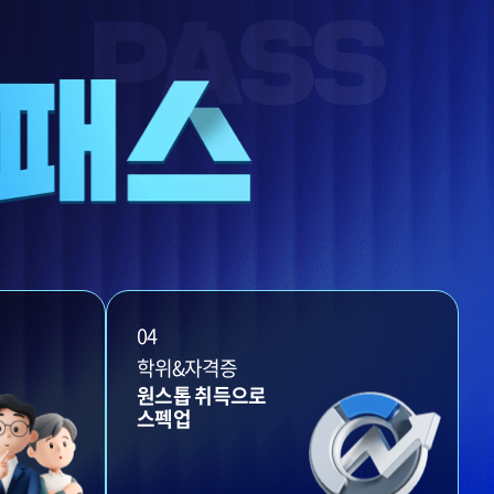
04
학위&자격증
원스톱 취득으로
스펙업