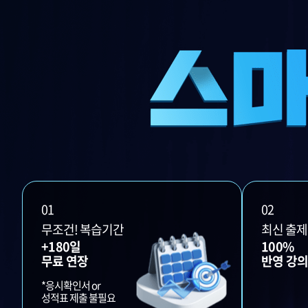
01
02
무조건! 복습기간
최신 출
+180일
100%
무료 연장
반영 강
*응시확인서 or
성적표 제출 불필요