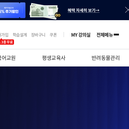
MY 강의실
전체메뉴
원가입
학습설계
장바구니
쿠폰
 3종 무료
국어교원
평생교육사
반려동물관리