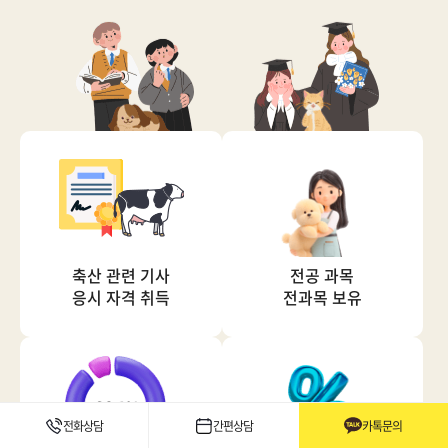
축산 관련 기사
전공 과목
응시 자격 취득
전과목 보유
전화상담
간편상담
카톡문의