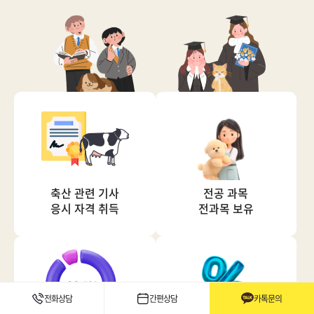
축산 관련 기사
전공 과목
응시 자격 취득
전과목 보유
전화상담
간편상담
카톡문의