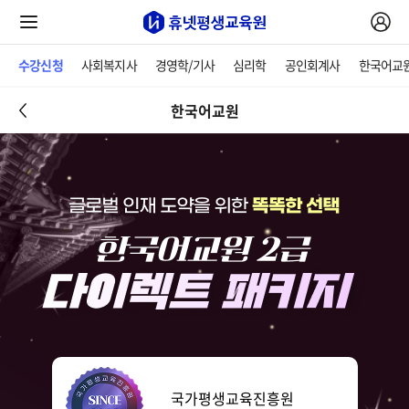
수강신청
사회복지사
경영학/기사
심리학
공인회계사
한국어교
한국어교원
국가평생교육진흥원