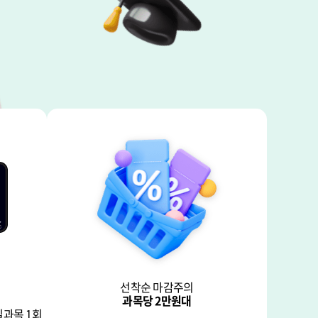
선착순 마감주의
과목당 2만원대
일과목 1회