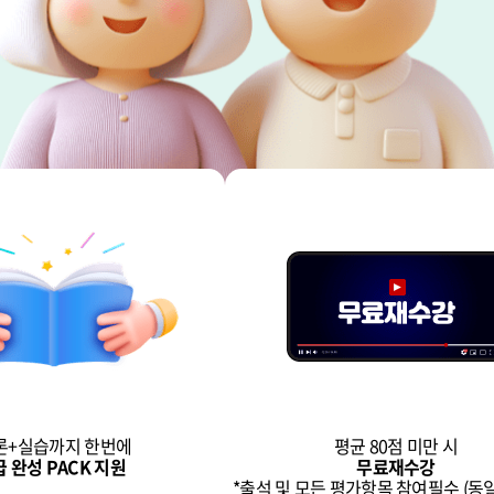
론+실습까지 한번에
평균 80점 미만 시
급 완성 PACK 지원
무료재수강
*출석 및 모든 평가항목 참여필수 (동