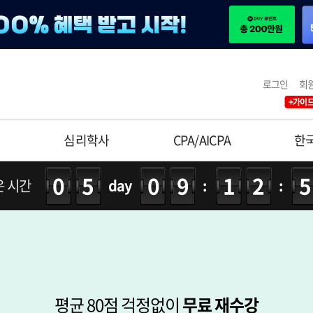
로그인
회
+가이드
사
심리학사
CPA/AICPA
한
05
09
12
은 시간
day
:
:
평균 80점 걱정없이
무료 재수강