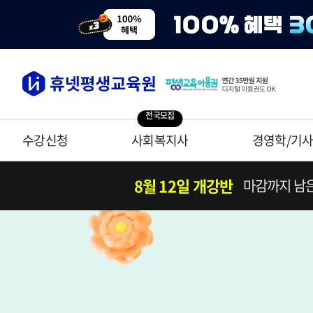
전국모집
수강신청
사회복지사
경영학/기
8월 12일 개강반
마감까지 남