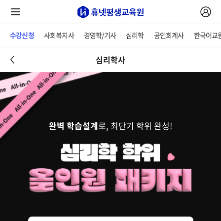
수강신청
사회복지사
경영학/기사
심리학
공인회계사
한국어교
심리학사
완벽 학습설계
로, 최단기 학위 완성!