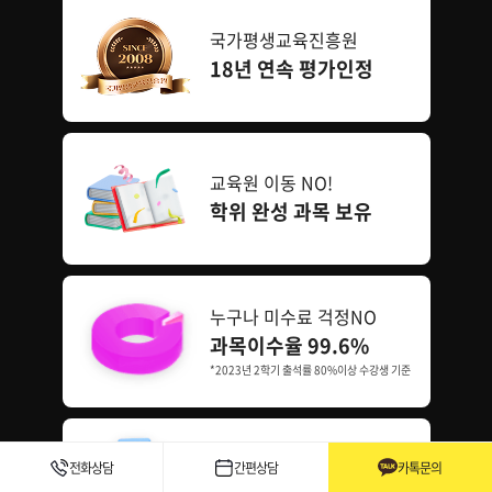
국가평생교육진흥원
18년 연속 평가인정
교육원 이동 NO!
학위 완성 과목 보유
누구나 미수료 걱정NO
과목이수율 99.6%
*2023년 2학기 출석률 80%이상 수강생 기준
선착순 마감주의
전화상담
간편상담
카톡문의