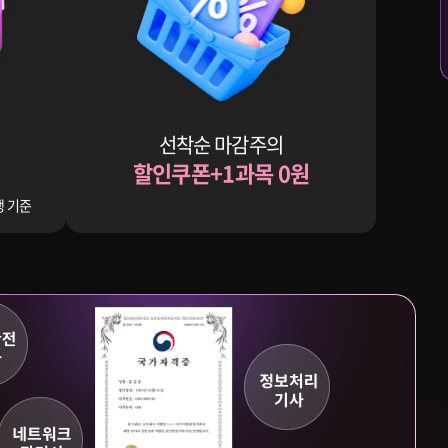
선착순 마감주의
할인쿠폰+1과목 0원
생 기준