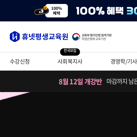
전국모집
수강신청
사회복지사
경영학/기
8월 12일 개강반
마감까지 남