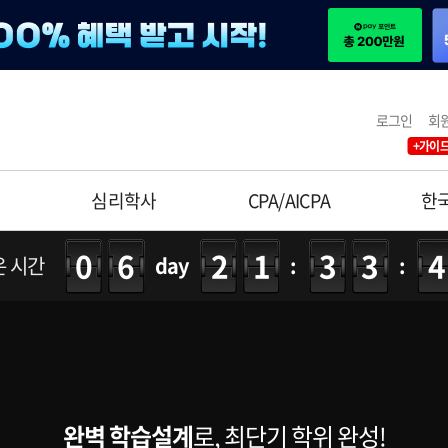
로그인
회
+가이드
사
심리학사
CPA/AICPA
한
06
21
33
은 시간
day
:
:
완벽 학습설계
로, 최단기 학위 완성!