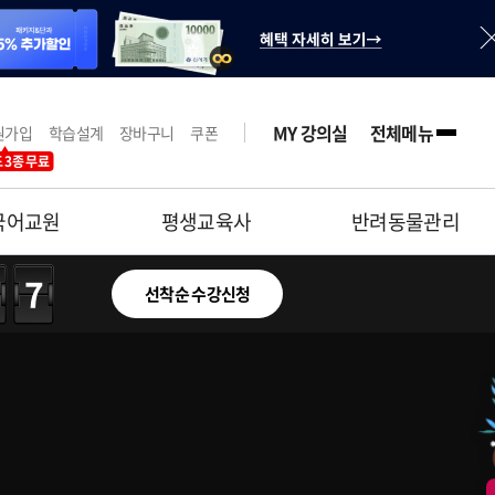
MY 강의실
전체메뉴
원가입
학습설계
장바구니
쿠폰
 3종 무료
국어교원
평생교육사
반려동물관리
46
선착순 수강신청