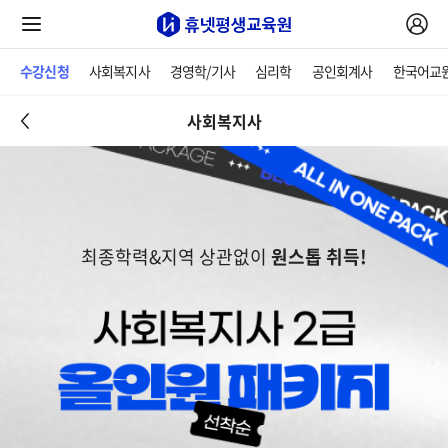
수강신청
사회복지사
경영학/기사
심리학
공인회계사
한국어교
사회복지사
최종학력&지역 상관없이
원스톱 취득!