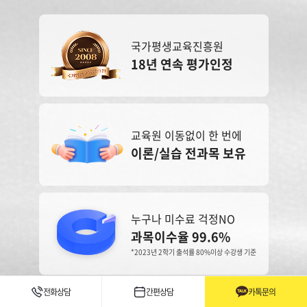
국가평생교육진흥원
18년 연속 평가인정
교육원 이동없이 한 번에
이론/실습 전과목 보유
누구나 미수료 걱정NO
과목이수율 99.6%
*2023년 2학기 출석률 80%이상 수강생 기준
전화상담
간편상담
카톡문의