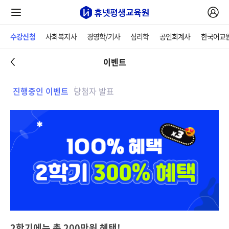
수강신청
사회복지사
경영학/기사
심리학
공인회계사
한국어교
이벤트
진행중인 이벤트
당첨자 발표
2학기에는 총 200만원 혜택!