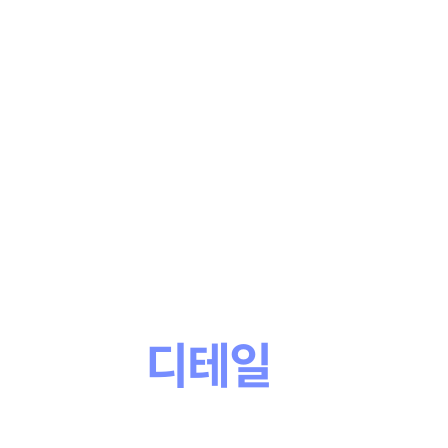
학점은행제,
새로운 기준
차이는
the Difference
작은
디테일
로부터
in the Detail