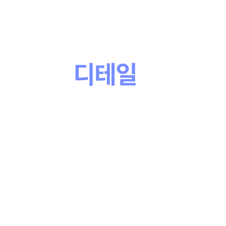
차이는
the Difference
작은
디테일
로부터
in the Detail