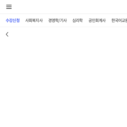
수강신청
사회복지사
경영학/기사
심리학
공인회계사
한국어교