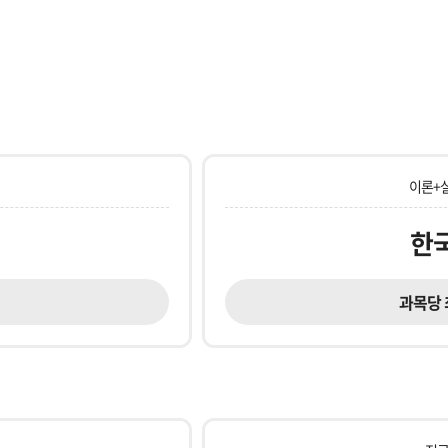
이론+
한
과목당 