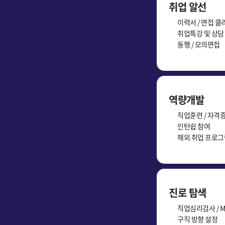
취업 알선
이력서 / 면접 클
취업특강 및 상담
동행 / 모의면접
역량개발
직업훈련 / 자격
인턴쉽 참여
해외 취업 프로그
진로 탐색
직업심리검사 / M
구직 방향 설정