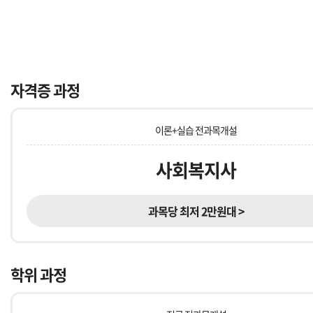
자격증 과정
이론+실습 전과목개설
사회복지사
과목당 최저 2만원대 >
학위 과정