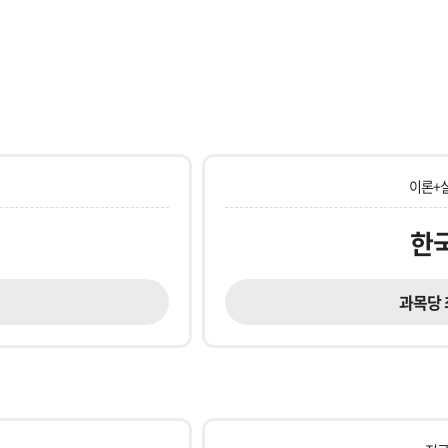
이론+
한
과목당 