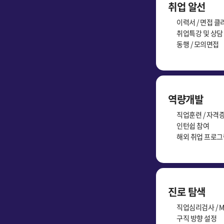
취업 알선
이력서 / 면접 클
취업특강 및 상담
동행 / 모의면접
역량개발
직업훈련 / 자격
인턴쉽 참여
해외 취업 프로그
진로 탐색
직업심리검사 / M
구직 방향 설정