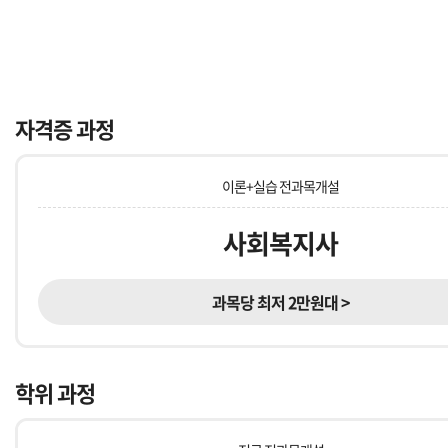
자격증 과정
이론+실습 전과목개설
사회복지사
과목당 최저 2만원대 >
학위 과정