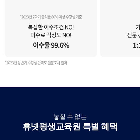
*2023년 2학기 출석률 80% 이상 수강생 기준
복잡한 이수조건 NO!
가
미수료 걱정도 NO!
전문 
이수율 99.6%
1
*2023년 상반기 수강생 만족도 설문조사 결과
놓칠 수 없는
휴넷평생교육원 특별 혜택