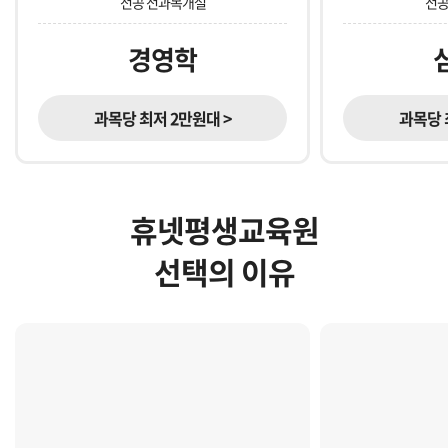
전공 전과목개설
전공
경영학
과목당 최저 2만원대 >
과목당 
휴넷평생교육원
선택의 이유