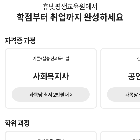
휴넷평생교육원에서
학점부터 취업까지 완성하세요
자격증 과정
이론+실습 전과목개설
사회복지사
공
과목당 최저 2만원대 >
과목당 
학위 과정