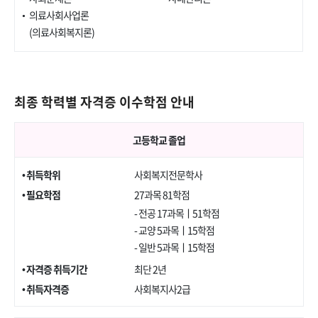
의료사회사업론
(의료사회복지론)
최종 학력별 자격증 이수학점 안내
고등학교 졸업
• 취득학위
사회복지전문학사
• 필요학점
27과목 81학점
- 전공 17과목ㅣ51학점
- 교양 5과목ㅣ15학점
- 일반 5과목ㅣ15학점
• 자격증 취득기간
최단 2년
• 취득자격증
사회복지사2급