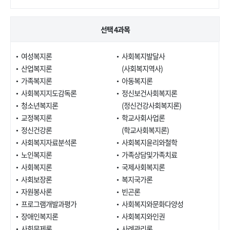
선택 4과목
여성복지론
사회복지발달사
산업복지론
(사회복지역사)
가족복지론
아동복지론
사회복지지도감독론
정신보건사회복지론
청소년복지론
(정신건강사회복지론)
교정복지론
학교사회사업론
정신건강론
(학교사회복지론)
사회복지자료분석론
사회복지윤리와철학
노인복지론
가족상담및가족치료
사회복지론
국제사회복지론
사회보장론
복지국가론
자원봉사론
빈곤론
프로그램개발과평가
사회복지와문화다양성
장애인복지론
사회복지와인권
사회문제론
사례관리론