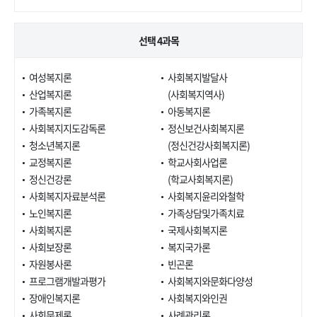
선택 4과목
여성복지론
사회복지발달사
산업복지론
(사회복지역사)
가족복지론
아동복지론
사회복지지도감독론
정신보건사회복지론
청소년복지론
(정신건강사회복지론)
교정복지론
학교사회사업론
정신건강론
(학교사회복지론)
사회복지자료분석론
사회복지윤리와철학
노인복지론
가족상담및가족치료
사회복지론
국제사회복지론
사회보장론
복지국가론
자원봉사론
빈곤론
프로그램개발과평가
사회복지와문화다양성
장애인복지론
사회복지와인권
사회문제론
사례관리론