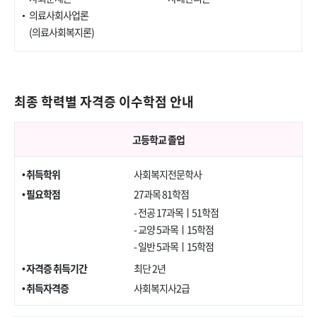
의료사회사업론
(의료사회복지론)
최종 학력별 자격증 이수학점 안내
고등학교 졸업
• 취득학위
사회복지전문학사
• 필요학점
27과목 81학점
- 전공 17과목ㅣ51학점
- 교양 5과목ㅣ15학점
- 일반 5과목ㅣ15학점
• 자격증 취득기간
최단 2년
• 취득자격증
사회복지사2급