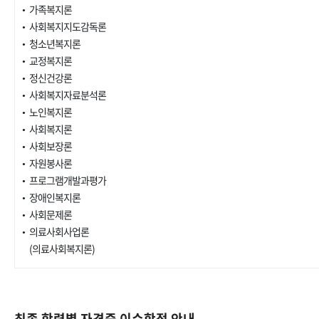
가족복지론
사회복지지도감독론
청소년복지론
교정복지론
정신건강론
사회복지자료분석론
노인복지론
사회복지론
사회보장론
자원봉사론
프로그램개발과평가
장애인복지론
사회문제론
의료사회사업론
(의료사회복지론)
최종 학력별 자격증 이수학점 안내