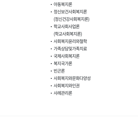
아동복지론
정신보건사회복지론
(정신건강사회복지론)
학교사회사업론
(학교사회복지론)
사회복지윤리와철학
가족상담및가족치료
국제사회복지론
복지국가론
빈곤론
사회복지와문화다양성
사회복지와인권
사례관리론