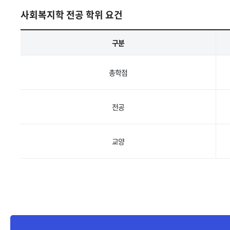
사회복지학 전공 학위 요건
구분
총학점
전공
교양