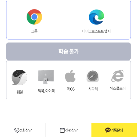
크롬
마이크로소프트 엣지
학습 불가
익스플로러
맥 OS
사파리
맥북, 아이맥
웨일
전화상담
간편상담
카톡문의