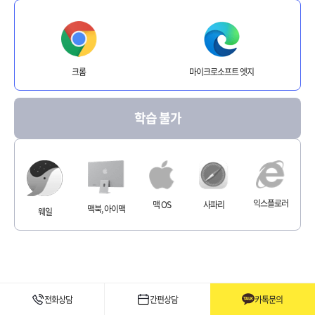
크롬
마이크로소프트 엣지
학습 불가
익스플로러
맥 OS
사파리
맥북, 아이맥
웨일
전화상담
간편상담
카톡문의