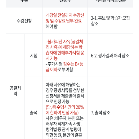
개강일 전일까지 수강신
2-1. 홍보 및 학습자 모집
수강신청
청 및 수강료 납부 완료
참조
해야 함
-
불가피한 사유(공결처
리 사유)에 해당하는 학
습자에 한해추가시험 응
시험
6-2. 평가결과 처리 참조
시 가능
- 추가시험
점수는 B+등
급 이하
로 부여함
아래 사유에 해당하는
공결처
경우 증빙서류를 첨부한
리
신청서를 제출받아 출석
으로 인정 가능
(단, 총 수업시간의 20%
출석
에 한하여 인정 가능)
7. 출석 참조
사유 : 배우자, 본인 또는
배우자 직계가족 사망,
병역법 등 관계 법령에
의한 동원, 본인의 결혼