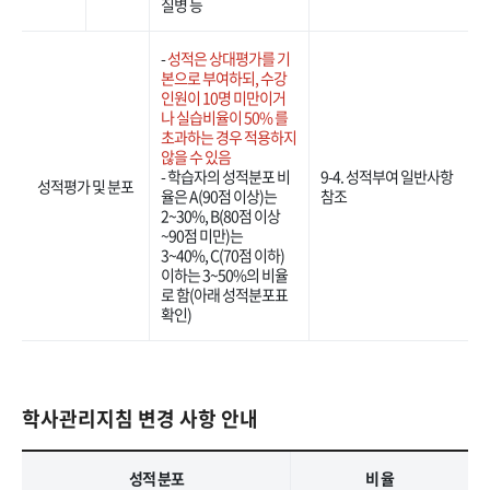
질병 등
-
성적은 상대평가를 기
본으로 부여하되, 수강
인원이 10명 미만이거
나 실습비율이 50% 를
초과하는 경우 적용하지
않을 수 있음
- 학습자의 성적분포 비
9-4. 성적부여 일반사항
성적평가 및 분포
율은 A(90점 이상)는
참조
2~30%, B(80점 이상
~90점 미만)는
3~40%, C(70점 이하)
이하는 3~50%의 비율
로 함(아래 성적분포표
확인)
학사관리지침 변경 사항 안내
성적 분포
비 율