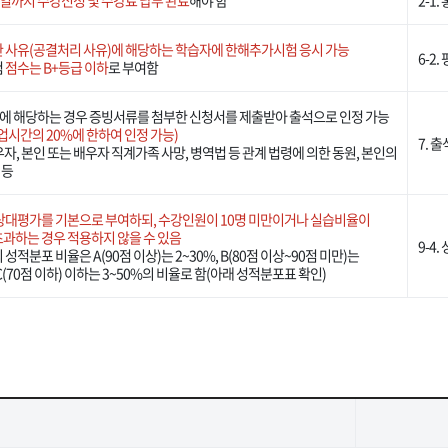
일까지 수강신청 및 수강료 납부 완료
해야 함
2-1
 사유(공결처리 사유)에 해당하는 학습자에 한해추가시험 응시 가능
6-2
험
점수는 B+등급 이하
로 부여함
에 해당하는 경우 증빙서류를 첨부한 신청서를 제출받아 출석으로 인정 가능
수업시간의 20%에 한하여 인정 가능)
7. 
배우자, 본인 또는 배우자 직계가족 사망, 병역법 등 관계 법령에 의한 동원, 본인의
 등
상대평가를 기본으로 부여하되, 수강인원이 10명 미만이거나 실습비율이
 초과하는 경우 적용하지 않을 수 있음
9-4
 성적분포 비율은 A(90점 이상)는 2~30%, B(80점 이상~90점 미만)는
 C(70점 이하) 이하는 3~50%의 비율로 함(아래 성적분포표 확인)