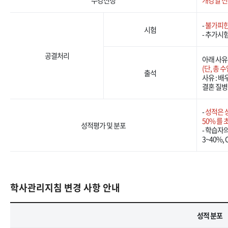
수강신청
개강일 전
-
불가피한
시험
- 추가시
공결처리
아래 사유
(단, 총 
출석
사유 : 
결혼 질병
-
성적은 
50% 를
성적평가 및 분포
- 학습자의
3~40%,
학사관리지침 변경 사항 안내
성적 분포