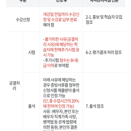
개강일 전일까지 수강신
2-1. 홍보 및 학습자 모집
수강신청
청 및 수강료 납부 완료
참조
해야 함
-
불가피한 사유(공결처
리 사유)에 해당하는 학
습자에 한해추가시험 응
시험
6-2. 평가결과 처리 참조
시 가능
- 추가시험
점수는 B+등
급 이하
로 부여함
아래 사유에 해당하는
공결처
경우 증빙서류를 첨부한
리
신청서를 제출받아 출석
으로 인정 가능
(단, 총 수업시간의 20%
출석
에 한하여 인정 가능)
7. 출석 참조
사유 : 배우자, 본인 또는
배우자 직계가족 사망,
병역법 등 관계 법령에
의한 동원, 본인의 결혼