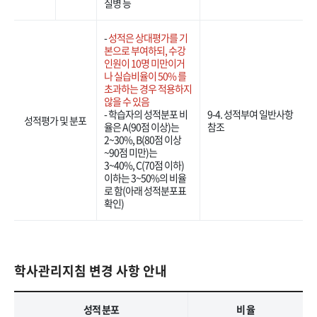
질병 등
-
성적은 상대평가를 기
본으로 부여하되, 수강
인원이 10명 미만이거
나 실습비율이 50% 를
초과하는 경우 적용하지
않을 수 있음
- 학습자의 성적분포 비
9-4. 성적부여 일반사항
성적평가 및 분포
율은 A(90점 이상)는
참조
2~30%, B(80점 이상
~90점 미만)는
3~40%, C(70점 이하)
이하는 3~50%의 비율
로 함(아래 성적분포표
확인)
학사관리지침 변경 사항 안내
성적 분포
비 율