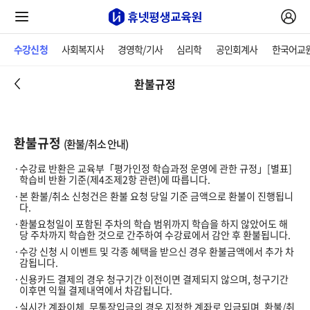
수강신청
사회복지사
경영학/기사
심리학
공인회계사
한국어교
환불규정
환불규정
(환불/취소 안내)
수강료 반환은 교육부「평가인정 학습과정 운영에 관한 규정」[별표]
학습비 반환 기준(제4조제2항 관련)에 따릅니다.
본 환불/취소 신청건은 환불 요청 당일 기준 금액으로 환불이 진행됩니
다.
환불요청일이 포함된 주차의 학습 범위까지 학습을 하지 않았어도 해
당 주차까지 학습한 것으로 간주하여 수강료에서 감안 후 환불됩니다.
수강 신청 시 이벤트 및 각종 혜택을 받으신 경우 환불금액에서 추가 차
감됩니다.
신용카드 결제의 경우 청구기간 이전이면 결제되지 않으며, 청구기간
이후면 익월 결제내역에서 차감됩니다.
실시간 계좌이체, 무통장입금의 경우 지정한 계좌로 입금되며, 환불/취