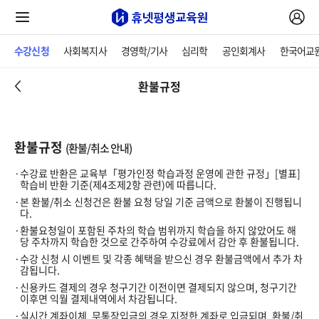
수강신청
사회복지사
경영학/기사
심리학
공인회계사
한국어교
환불규정
환불규정
(환불/취소 안내)
수강료 반환은 교육부「평가인정 학습과정 운영에 관한 규정」[별표]
학습비 반환 기준(제4조제2항 관련)에 따릅니다.
본 환불/취소 신청건은 환불 요청 당일 기준 금액으로 환불이 진행됩니
다.
환불요청일이 포함된 주차의 학습 범위까지 학습을 하지 않았어도 해
당 주차까지 학습한 것으로 간주하여 수강료에서 감안 후 환불됩니다.
수강 신청 시 이벤트 및 각종 혜택을 받으신 경우 환불금액에서 추가 차
감됩니다.
신용카드 결제의 경우 청구기간 이전이면 결제되지 않으며, 청구기간
이후면 익월 결제내역에서 차감됩니다.
실시간 계좌이체, 무통장입금의 경우 지정한 계좌로 입금되며, 환불/취