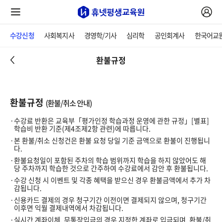
수강신청
사회복지사
경영학/기사
심리학
공인회계사
한국어교
환불규정
환불규정
(환불/취소 안내)
수강료 반환은 교육부「평가인정 학습과정 운영에 관한 규정」[별표]
학습비 반환 기준(제4조제2항 관련)에 따릅니다.
본 환불/취소 신청건은 환불 요청 당일 기준 금액으로 환불이 진행됩니
다.
환불요청일이 포함된 주차의 학습 범위까지 학습을 하지 않았어도 해
당 주차까지 학습한 것으로 간주하여 수강료에서 감안 후 환불됩니다.
수강 신청 시 이벤트 및 각종 혜택을 받으신 경우 환불금액에서 추가 차
감됩니다.
신용카드 결제의 경우 청구기간 이전이면 결제되지 않으며, 청구기간
이후면 익월 결제내역에서 차감됩니다.
실시간 계좌이체, 무통장입금의 경우 지정한 계좌로 입금되며, 환불/취