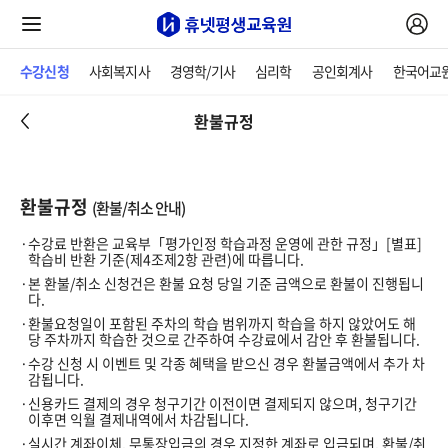
수강신청
사회복지사
경영학/기사
심리학
공인회계사
한국어교
환불규정
환불규정
(환불/취소 안내)
수강료 반환은 교육부「평가인정 학습과정 운영에 관한 규정」[별표]
학습비 반환 기준(제4조제2항 관련)에 따릅니다.
본 환불/취소 신청건은 환불 요청 당일 기준 금액으로 환불이 진행됩니
다.
환불요청일이 포함된 주차의 학습 범위까지 학습을 하지 않았어도 해
당 주차까지 학습한 것으로 간주하여 수강료에서 감안 후 환불됩니다.
수강 신청 시 이벤트 및 각종 혜택을 받으신 경우 환불금액에서 추가 차
감됩니다.
신용카드 결제의 경우 청구기간 이전이면 결제되지 않으며, 청구기간
이후면 익월 결제내역에서 차감됩니다.
실시간 계좌이체, 무통장입금의 경우 지정한 계좌로 입금되며, 환불/취