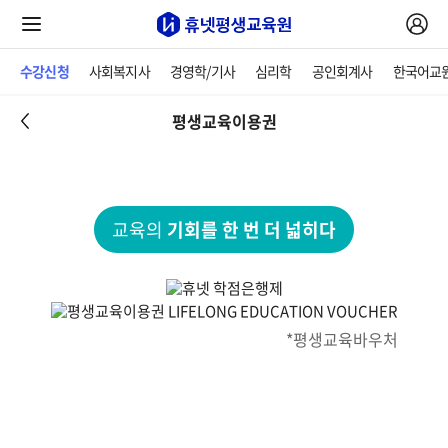
수강신청
사회복지사
경영학/기사
심리학
공인회계사
한국어교
평생교육이용권
교육의
기회를 한 번 더 넓히다
*평생교육바우처