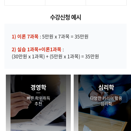
수강신청 예시
1) 이론 7과목
: 5만원 x 7과목 = 35만원
2) 실습 1과목+이론1과목
:
(30만원 x 1과목) + (5만원 x 1과목) = 35만원
경영학
심리학
빠른 학위취득
다양한 커리어 활용
추천
심리학