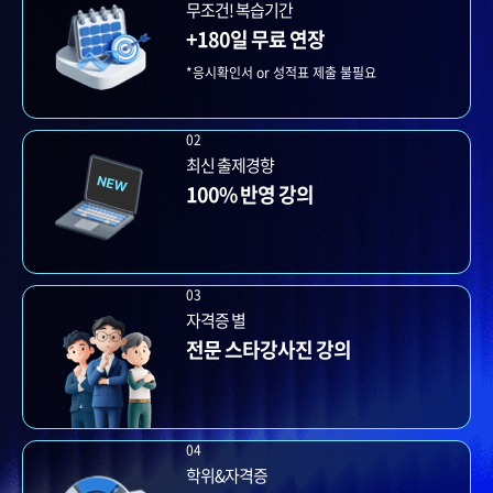
무조건! 복습기간
+180일 무료 연장
*응시확인서 or 성적표 제출 불필요
02
최신 출제경향
100% 반영 강의
03
자격증 별
전문 스타강사진 강의
04
학위&자격증