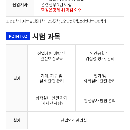
산업기사
∙ 관련실무 2년 이상
∙
학점은행제 41학점 이수
※ 관련학과 : 대학 및 전문대학의 안정공학, 산업안전공학, 보건안전학 관련학과
시험 과목
POINT 02
산업재해 예방 및
인간공학 및
안전보건교육
위험성 평가, 관리
기계, 기구 및
전기 및
필기
설비 안전 관리
화학설비 안전 관리
화학설비 안전 관리
건설공사 안전 관리
(기사만 해당)
실기
산업안전관리실무