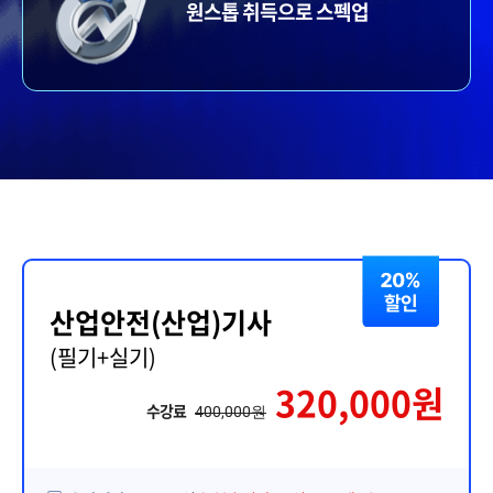
원스톱 취득으로 스펙업
산업안전(산업)기사
(필기+실기)
320,000원
수강료
400,000원