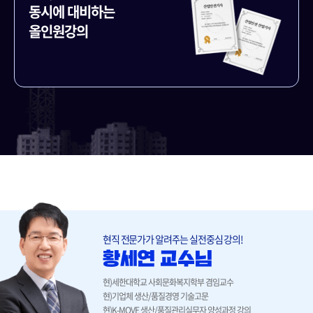
동시에 대비하는
올인원강의
현직 전문가가 알려주는 실전중심 강의!
현)세한대학교 사회문화복지학부 겸임교수
현)기업체 생산/품질경영 기술고문
현)K-MOVE 생산/품질관리실무자 양성과정 강의