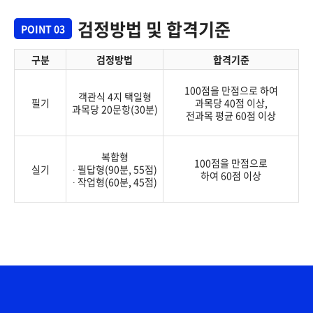
검정방법 및 합격기준
POINT 03
구분
검정방법
합격기준
100점을 만점으로 하여
객관식 4지 택일형
필기
과목당 40점 이상,
과목당 20문항(30분)
전과목 평균 60점 이상
복합형
100점을 만점으로
실기
∙ 필답형(90분, 55점)
하여 60점 이상
∙ 작업형(60분, 45점)