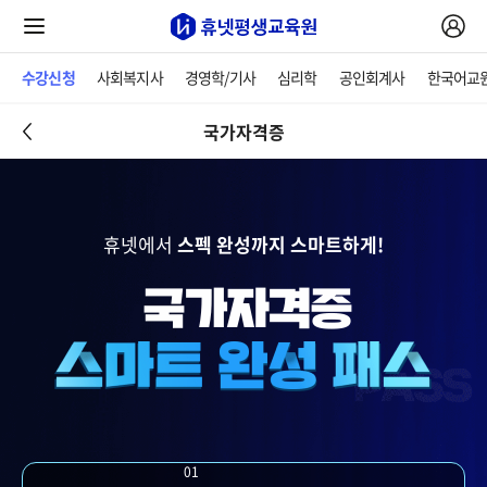
수강신청
사회복지사
경영학/기사
심리학
공인회계사
한국어교
국가자격증
휴넷에서
스펙 완성까지 스마트하게!
01