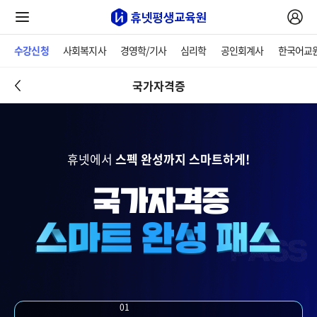
수강신청
사회복지사
경영학/기사
심리학
공인회계사
한국어교
국가자격증
휴넷에서
스펙 완성까지 스마트하게!
01