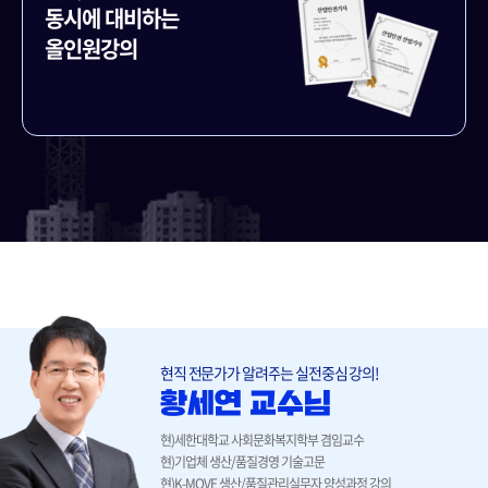
동시에 대비하는
올인원강의
현직 전문가가 알려주는 실전중심 강의!
현)세한대학교 사회문화복지학부 겸임교수
현)기업체 생산/품질경영 기술고문
현)K-MOVE 생산/품질관리실무자 양성과정 강의