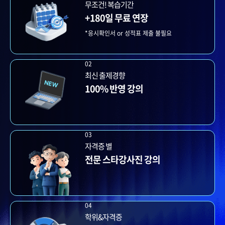
무조건! 복습기간
+180일 무료 연장
*응시확인서 or 성적표 제출 불필요
02
최신 출제경향
100% 반영 강의
03
자격증 별
전문 스타강사진 강의
04
학위&자격증