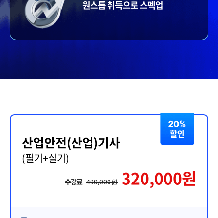
원스톱 취득으로 스펙업
산업안전(산업)기사
(필기+실기)
320,000원
수강료
400,000원