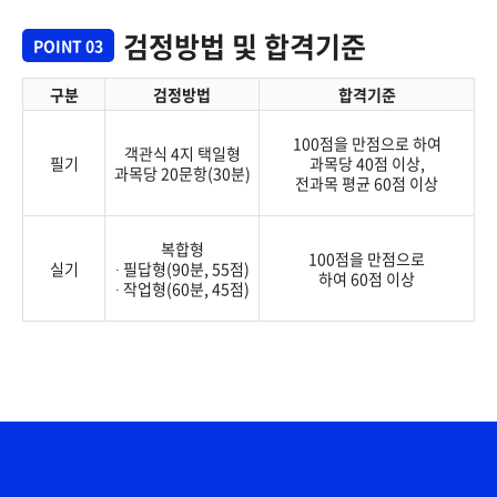
검정방법 및 합격기준
POINT 03
구분
검정방법
합격기준
100점을 만점으로 하여
객관식 4지 택일형
필기
과목당 40점 이상,
과목당 20문항(30분)
전과목 평균 60점 이상
복합형
100점을 만점으로
실기
∙ 필답형(90분, 55점)
하여 60점 이상
∙ 작업형(60분, 45점)