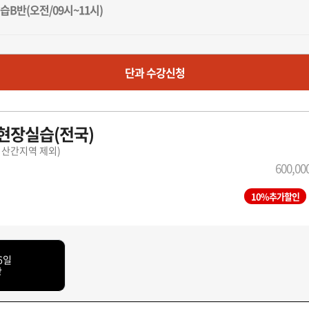
B반(오전/09시~11시)
단과 수강신청
C반(오후/12시~14시)
현장실습(전국)
·산간지역 제외)
D반(오후/12시~14시)
600,0
10%추가할인
E반(오후/15시~17시)
6일
강