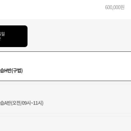
600,000원
6일
강
습H반(구법)
A반(오전/09시~11시)