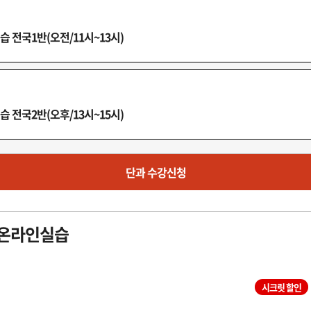
F반(오후/16시~18시)
 전국1반(오전/11시~13시)
G반(오후/18시~20시)
 전국2반(오후/13시~15시)
단과 수강신청
 온라인실습
시크릿 할인