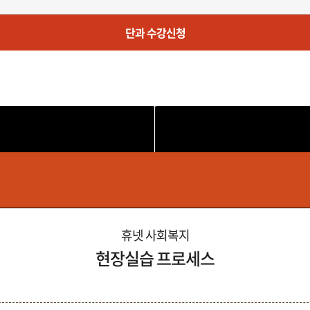
단과 수강신청
어교육실습D반(토 오후/14시~19시)
휴넷 사회복지
현장실습 프로세스