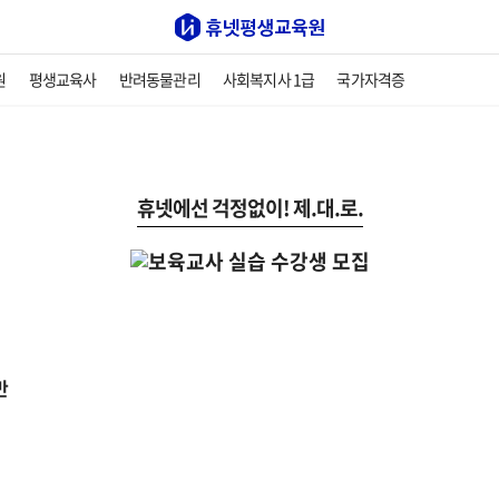
원
평생교육사
반려동물관리
사회복지사 1급
국가자격증
휴넷에선 걱정없이! 제.대.로.
반