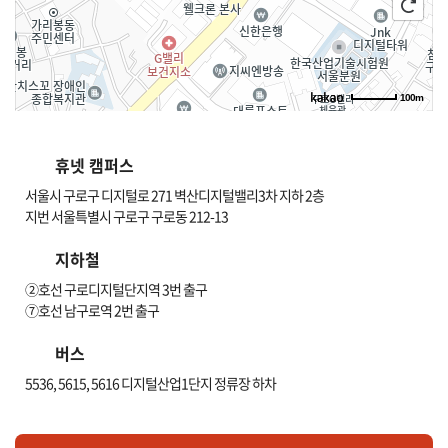
100m
길찾기
휴넷 캠퍼스
서울시 구로구 디지털로 271 벽산디지털밸리3차 지하 2층
지번 서울특별시 구로구 구로동 212-13
지하철
②호선 구로디지털단지역 3번 출구
⑦호선 남구로역 2번 출구
버스
5536, 5615, 5616 디지털산업1단지 정류장 하차