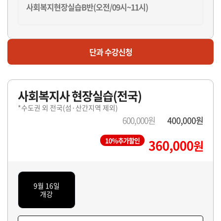
사회복지현장실습B반(오전/09시~11시)
마감
단과 수강신청
사회복지현장실습D반(오후/12시~14시)
사회복지사 현장실습(전국)
마감
*수도권 외 전국(섬·산간지역 제외)
사회복지현장실습E반(오후/15시~17시)
600,000원
400,000원
10%추가할인
360,000
원
마감
사회복지현장실습F반(오후/16시~18시)
9월 16일
개강
마감