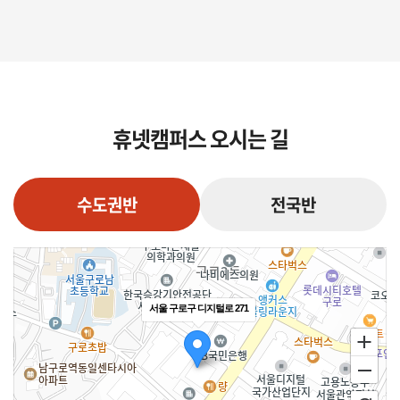
휴넷캠퍼스 오시는 길
수도권반
전국반
서울 구로구 디지털로 271