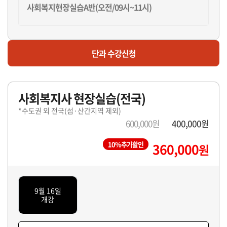
사회복지현장실습A반(오전/09시~11시)
마감
단과 수강신청
사회복지현장실습B반(오전/09시~11시)
사회복지사 현장실습(전국)
마감
*수도권 외 전국(섬·산간지역 제외)
사회복지현장실습D반(오후/12시~14시)
600,000원
400,000원
10%추가할인
360,000
원
마감
사회복지현장실습E반(오후/15시~17시)
9월 16일
개강
마감