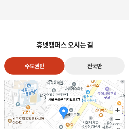
휴넷캠퍼스 오시는 길
수도권반
전국반
서울 구로구 디지털로 271