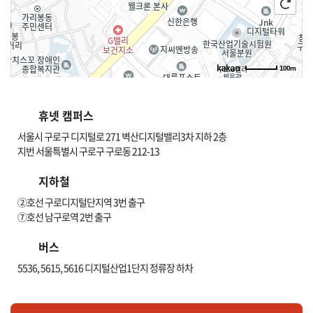
100m
길찾기
휴넷 캠퍼스
서울시 구로구 디지털로 271 벽산디지털밸리3차 지하 2층
지번 서울특별시 구로구 구로동 212-13
지하철
②호선 구로디지털단지역 3번 출구
⑦호선 남구로역 2번 출구
버스
5536, 5615, 5616 디지털산업1단지 정류장 하차